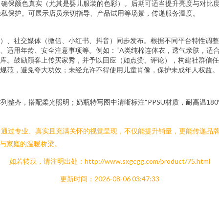
，确保颜色真实（尤其是婴儿服装的色彩）。后期可适当提升亮度与对比
隐私保护。可展示店员亲切指导、产品试用等场景，传递服务温度。
）、社交媒体（微信、小红书、抖音）同步发布。根据不同平台特性调整
、适用年龄、安全注意事项等。例如：“A类纯棉连体衣，透气亲肤，适合0
库。鼓励顾客上传买家秀，并予以回应（如点赞、评论），构建社群信任
规范，避免夸大功效；未经允许不得使用儿童肖像，保护未成年人权益。
整齐，搭配柔光照明；奶瓶特写图中清晰标注“PPSU材质，耐高温180
。通过专业、真实且充满关怀的视觉呈现，不仅能提升销量，更能传递品
铺与家庭的温暖桥梁。
如若转载，请注明出处：http://www.sxgcgg.com/product/75.html
更新时间：2026-08-06 03:47:33