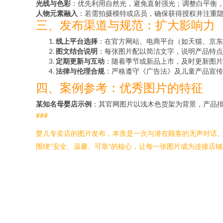
光线与色彩
：优先利用自然光，避免直射强光；调整白平衡
人物元素融入
：若需拍摄模特或店员，确保获得授权并注重
三、发布渠道与规范：扩大影响力
线上平台选择
：在官方网站、电商平台（如天猫、京东
图文结合说明
：每张图片配以简洁文字，说明产品特点
定期更新与互动
：随着季节或新品上市，及时更新图片
法律与伦理合规
：严格遵守《广告法》及儿童产品宣传
四、案例参考：优秀图片的特征
某知名母婴店示例
：其官网图片以浅木色货架为背景，产品排列
###
婴儿专卖店的图片发布，本质是一次与潜在顾客的无声对话
围绕“安全、温馨、可靠”的核心，让每一张图片成为连接店