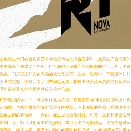
面设计是一门融合视觉艺术与信息传达的综合性学科，尤其在广告海报的
中发挥着至关重要的作用。广告海报不仅是产品或服务的推广工具，更是
形象、创意理念和文化内涵的视觉化呈现。在这一过程中，平面设计的核
于通过色彩、图形、文字和布局等元素，构建出既美观又高效的视觉语言
吸引目标受众的注意力并传递关键信息。
广告海报的设计中，排版设计尤为关键，它直接影响到信息的清晰度和视
流畅性。优秀的排版能够引导观众的视线，突出海报的主题，同时确保文
图像之间的和谐统一。例如，通过合理运用对比、对齐、重复和亲密性等
原则，设计师可以创造出层次分明、重点突出的海报作品，避免信息过载
觉混乱。字体选择、字号大小和行间距的精细调整，也能增强海报的可读